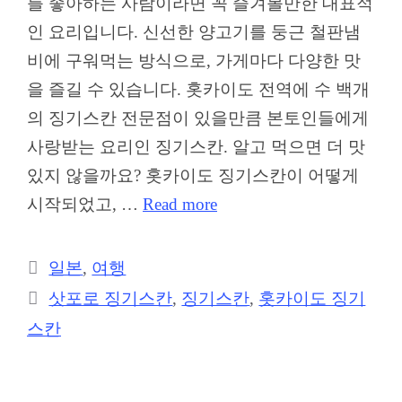
를 좋아하는 사람이라면 꼭 즐겨볼만한 대표적
인 요리입니다. 신선한 양고기를 둥근 철판냄
비에 구워먹는 방식으로, 가게마다 다양한 맛
을 즐길 수 있습니다. 홋카이도 전역에 수 백개
의 징기스칸 전문점이 있을만큼 본토인들에게
사랑받는 요리인 징기스칸. 알고 먹으면 더 맛
있지 않을까요? 홋카이도 징기스칸이 어떻게
시작되었고, …
Read more
Categories
일본
,
여행
Tags
삿포로 징기스칸
,
징기스칸
,
홋카이도 징기
스칸