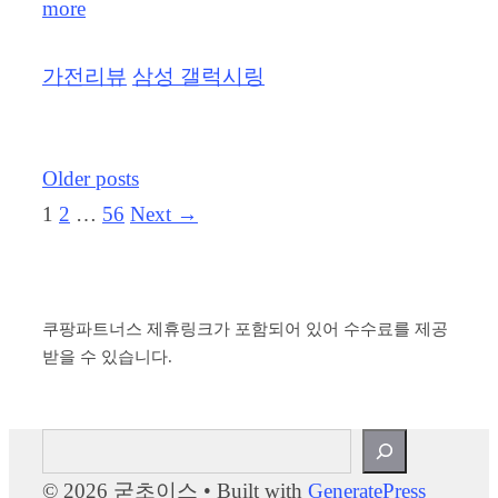
more
Categories
Tags
가전리뷰
삼성 갤럭시링
Older posts
Page
Page
Page
1
2
…
56
Next
→
쿠팡파트너스 제휴링크가 포함되어 있어 수수료를 제공
받을 수 있습니다.
검
색
© 2026 굳초이스
• Built with
GeneratePress