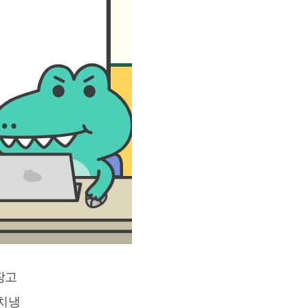
장고
김치냉