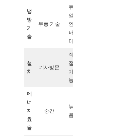
듀
냉
얼
방
기본
무풍 기술
인
기
냉방
버
술
터
직
설
접
직접
기사방문
치
가
가능
능
에
너
높
지
중간
중간
음
효
율