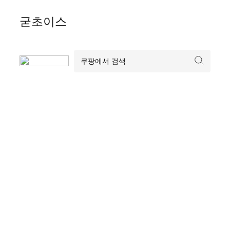
Skip
굳초이스
to
content