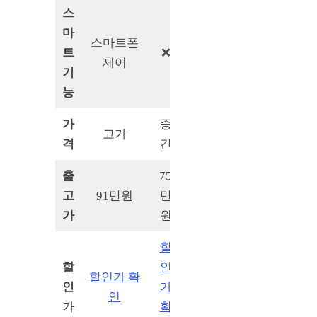
스
마
스마트폰
트
❌
❌
제어
기
능
가
중
고가
저가
격
간
출
75
29만
고
91만원
만
원
가
원
할
할
인
할인
할인가 확
인
가
가
인
가
확
확인