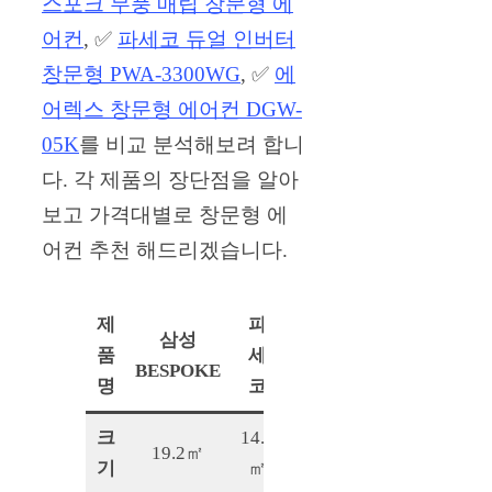
스포크 무풍 매립 창문형 에
어컨
, ✅
파세코 듀얼 인버터
창문형 PWA-3300WG
, ✅
에
어렉스 창문형 에어컨 DGW-
05K
를 비교 분석해보려 합니
다. 각 제품의 장단점을 알아
보고 가격대별로 창문형 에
어컨 추천 해드리겠습니다.
제
파
삼성
에어
품
세
BESPOKE
렉스
명
코
크
14.6
9~13
19.2㎡
기
㎡
㎡