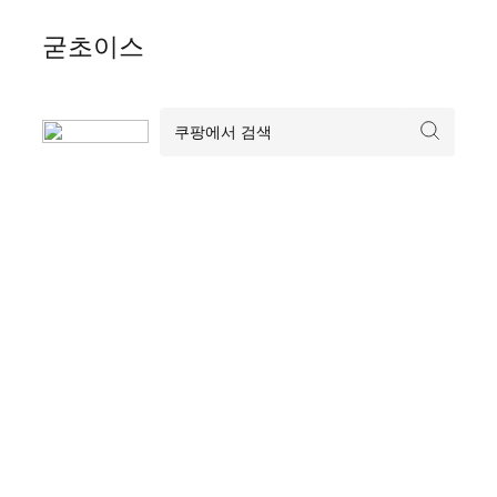
Skip
굳초이스
to
content