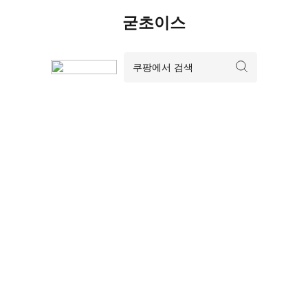
Skip
굳초이스
to
content