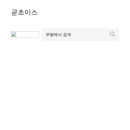
Skip
굳초이스
to
content