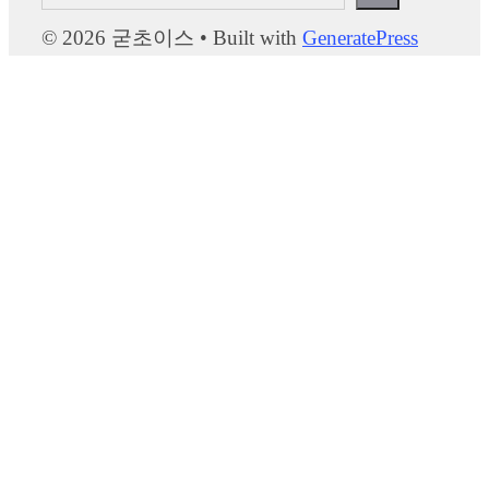
색
© 2026 굳초이스
• Built with
GeneratePress