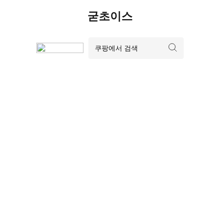
Skip
굳초이스
to
content