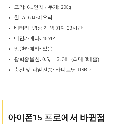
크기: 6.1인치 / 무게: 206g
칩: A16 바이오닉
배터리: 영상 재생 최대 23시간
메인카메라: 48MP
망원카메라: 있음
광학줌옵션: 0.5, 1, 2, 3배 (최대 3배줌)
충전 및 파일전송: 라니트닝 USB 2
아이폰15 프로에서 바뀐점