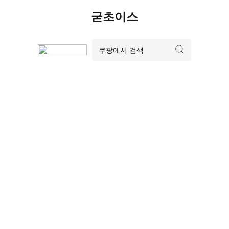
Skip
굳초이스
to
content