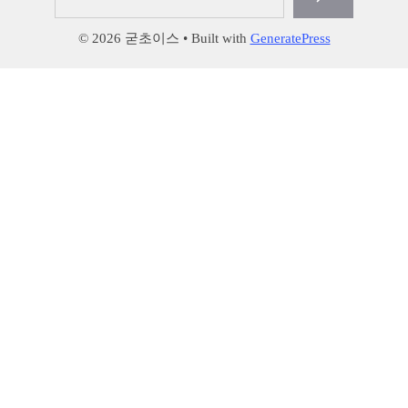
색
© 2026 굳초이스
• Built with
GeneratePress