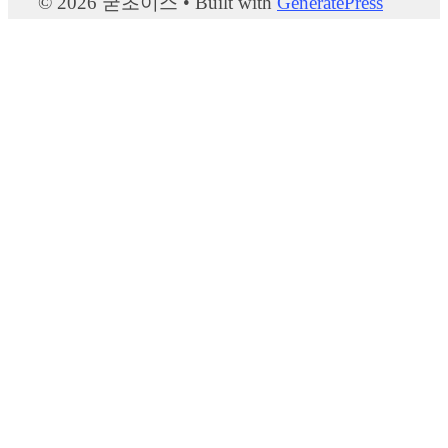
© 2026 굳초이스
• Built with
GeneratePress