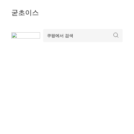
Skip
굳초이스
to
content