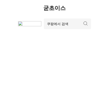
Skip
굳초이스
to
content