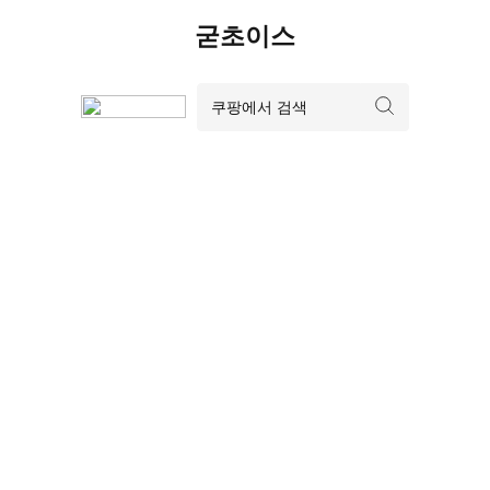
Skip
굳초이스
to
content