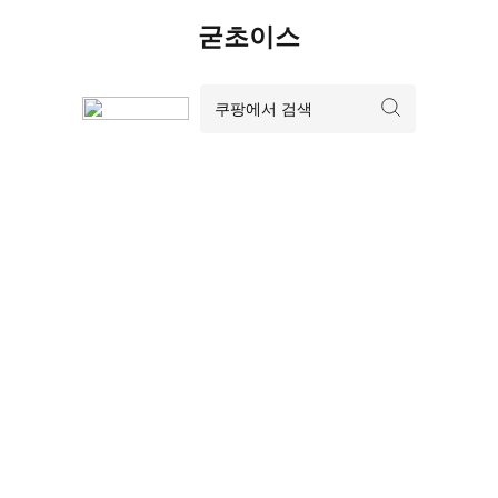
Skip
굳초이스
to
content