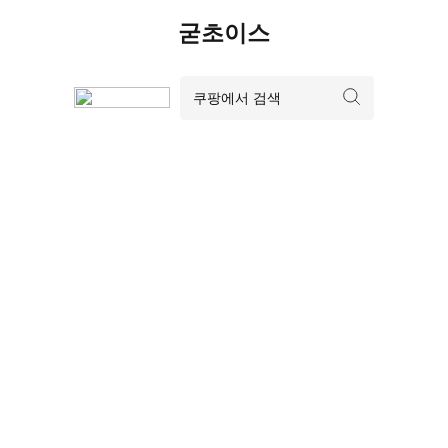
Skip
굳초이스
to
content