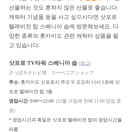
선물하는 것도 흔하지 않은 선물로 좋습니다.
캐릭터 기념품 등을 사고 싶으시다면 삿포로
텔레비전 탑 스베니아 숍에 방문해보세요. 다
양한 종류의 홋카이도 관련 캐릭터 상품을 팔
고 있습니다.
삿포로 TV타워 스베니아 숍
(
참고
)
さっぽろテレビ塔 スーベニアショップ
주소
:
홋카이도 삿포로시 주오구 오도리 니시 1초메 삿
포로 텔레비전 탑 3층
영업시간
: 9:00〜22:00
(12월 31일에 한해 21:00 영업 종
료)
* 영업시간과 휴일은 삿포로 텔레비전 탑의 영업시간을
따름