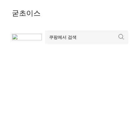
Skip
굳초이스
to
content