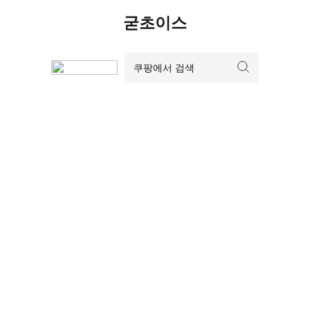
Skip
굳초이스
to
content