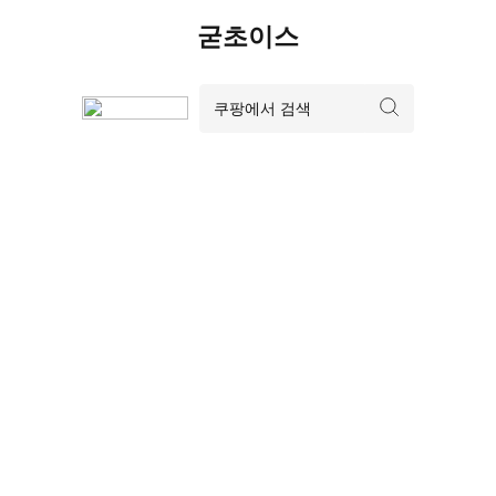
Skip
굳초이스
to
content