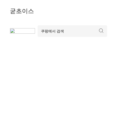
Skip
굳초이스
to
content