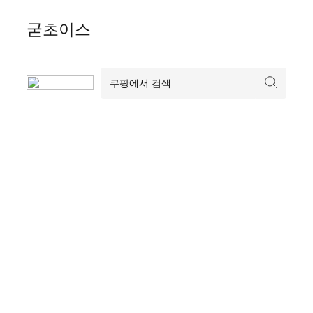
Skip
굳초이스
to
content