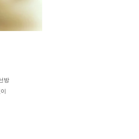
개선방
것이